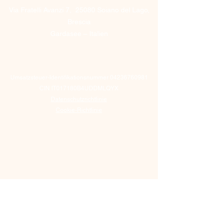
Via Fratelli Avanzi 7, 25080 Soiano del Lago,
Brescia
Gardasee – Italien
Umsatzsteuer-Identifikationsnummer
04236760981
CIN IT017180B4UDDMLQYX
Datenschutzrichtlinie
Cookie-Richtlinie