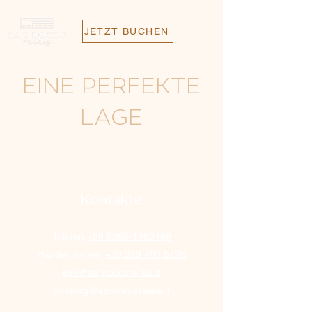
JETZT BUCHEN
EINE PERFEKTE
LAGE
Kontakte
Telefon
+39 0365-1980499
Handynummer
+39 329 765 6726
info@sanroccorelais.it
booking@sanroccorelais.it